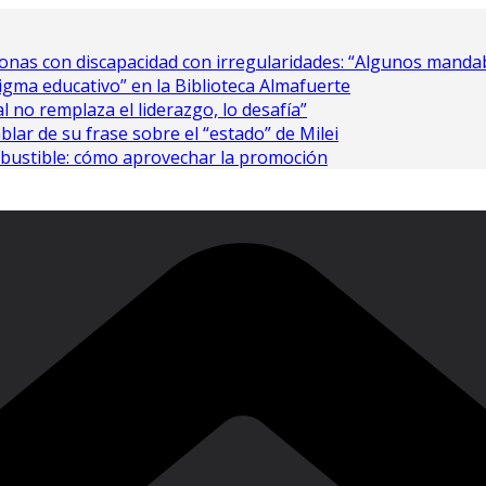
nas con discapacidad con irregularidades: “Algunos mandaba
gma educativo” en la Biblioteca Almafuerte
al no remplaza el liderazgo, lo desafía”
ablar de su frase sobre el “estado” de Milei
bustible: cómo aprovechar la promoción