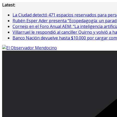
Saltar
Latest:
al
La Ciudad detectó 471 espacios reservados para perso
contenido
Rubén Esper Ader presenta “Ecopedagogía: un paradi
Cornejo en el Foro Anual AEM: “La inteligencia artifici
Villarruel le respondió al canciller Quirno y volvió a h
Banco Nación devuelve hasta $10.000 por cargar com