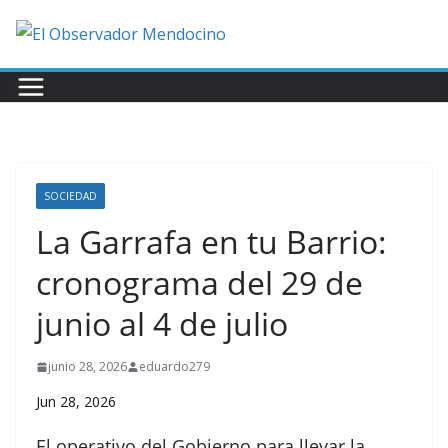
Saltar
al
contenido
SOCIEDAD
La Garrafa en tu Barrio:
cronograma del 29 de
junio al 4 de julio
junio 28, 2026
eduardo279
Jun 28, 2026
El operativo del Gobierno para llevar la