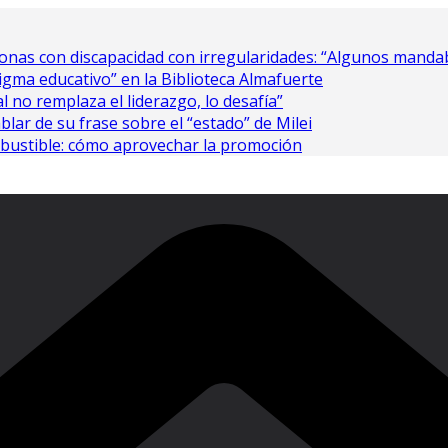
nas con discapacidad con irregularidades: “Algunos mandaba
gma educativo” en la Biblioteca Almafuerte
al no remplaza el liderazgo, lo desafía”
ablar de su frase sobre el “estado” de Milei
bustible: cómo aprovechar la promoción