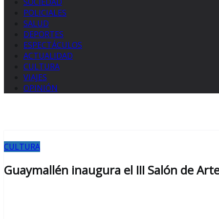
SOCIEDAD
POLICIALES
SALUD
DEPORTES
ESPECTÁCULOS
ACTUALIDAD
CULTURA
VIAJES
OPINIÓN
CULTURA
Guaymallén inaugura el III Salón de Art