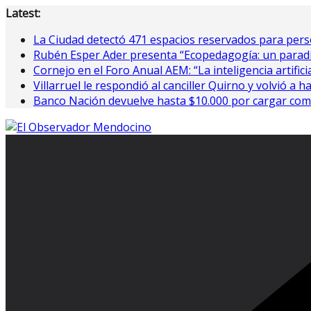
Saltar
Latest:
al
La Ciudad detectó 471 espacios reservados para perso
contenido
Rubén Esper Ader presenta “Ecopedagogía: un paradi
Cornejo en el Foro Anual AEM: “La inteligencia artifici
Villarruel le respondió al canciller Quirno y volvió a h
Banco Nación devuelve hasta $10.000 por cargar com