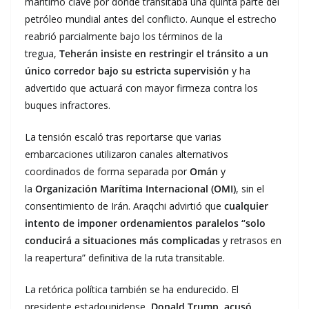
marítimo clave por donde transitaba una quinta parte del
petróleo mundial antes del conflicto. Aunque el estrecho
reabrió parcialmente bajo los términos de la
tregua,
Teherán insiste en restringir el tránsito a un
único corredor bajo su estricta supervisión
y ha
advertido que actuará con mayor firmeza contra los
buques infractores.
La tensión escaló tras reportarse que varias
embarcaciones utilizaron canales alternativos
coordinados de forma separada por
Omán
y
la
Organización Marítima Internacional (OMI)
, sin el
consentimiento de Irán. Araqchi advirtió que
cualquier
intento de imponer ordenamientos paralelos “solo
conducirá a situaciones más complicadas
y retrasos en
la reapertura” definitiva de la ruta transitable.
La retórica política también se ha endurecido. El
presidente estadounidense,
Donald Trump
,
acusó