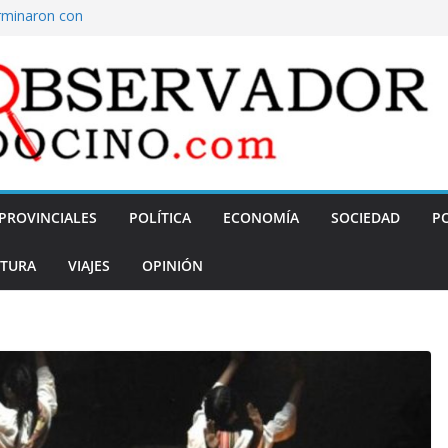
erminaron con
ovincial 33, una
a de Mendoza
o referido a la
 para este
oviembre: el
ca visita de tres
PROVINCIALES
POLÍTICA
ECONOMÍA
SOCIEDAD
PO
TURA
VIAJES
OPINIÓN