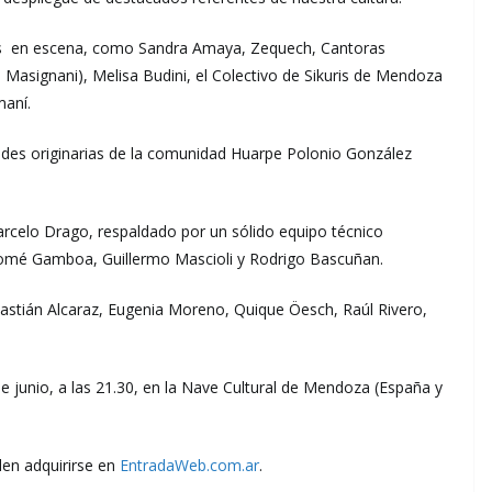
tes en escena, como Sandra Amaya, Zequech, Cantoras
 Masignani), Melisa Budini, el Colectivo de Sikuris de Mendoza
maní.
des originarias de la comunidad Huarpe Polonio González
arcelo Drago, respaldado por un sólido equipo técnico
lomé Gamboa, Guillermo Mascioli y Rodrigo Bascuñan.
astián Alcaraz, Eugenia Moreno, Quique Öesch, Raúl Rivero,
de junio, a las 21.30, en la Nave Cultural de Mendoza (España y
den adquirirse en
EntradaWeb.com.ar
.