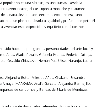
ra popular no es una síntesis, es una suma». Desde la
Inti Raymi incaico, el We Tripantu mapuche y el Xumec
 de la naturaleza no son «recursos explotables», sino
ita en un plano de absoluta igualdad y profundo respeto. El
 vivenciar esa reciprocidad y equilibrio con el cosmos.
 ha sido habitado por grandes personalidades del arte local y
mo Arias, Gladis Ravalle, Gabriela Psenda, Federico Ortega,
ate, Osvaldo Chiavazza, Hernán Paz, Ulises Naranjo, Laura
ro, Alejandro Rotta, Miles de Años, Chakana, Ensamble
a Amaya, MARKAMA, Analía Garcetti, Alejandra Bermejillo,
omparsas de candombe y Bandas de Sikuris de Mendoza,
n despliegue de destacados referentes de nuestra cultura.