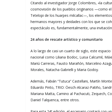
Citando al investigador Jorge Colombres, «la cultu
cosmovisión de los pueblos originarios —como el 
Tetelopi de los huarpes milcallac—, los elementos
hermanos mayores y deidades con los que se cohab
espectáculo es, fundamentalmente, una invitación a
24 años de rescate artístico y comunitario
A lo largo de casi un cuarto de siglo, este espacio
nacional como Liliana Bodoc, Luisa Calcumil, Máxi
Mariú Carreras, Fausto Marañón, Marcelino Azagu
Morales, Natacha Gabrielli y Maria Godoy.
Además, Fabián “Tutuca” Castellani, Martín Monte
Eduardo Pinto, TRIO: Öesch-Alcaraz-Patiño, Sandr
Mariana Matta, Camino al Pachacuti, Zequech, C
Daniel Talquenca, entre otros.
Para esta 24ª edición, el escenario contará con u