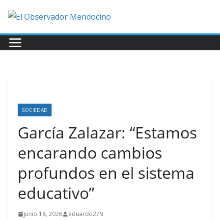
Saltar
al
contenido
SOCIEDAD
García Zalazar: “Estamos
encarando cambios
profundos en el sistema
educativo”
junio 18, 2026
eduardo279