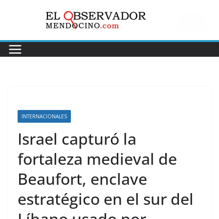
Saltar
al
contenido
INTERNACIONALES
Israel capturó la
fortaleza medieval de
Beaufort, enclave
estratégico en el sur del
Líbano usado por