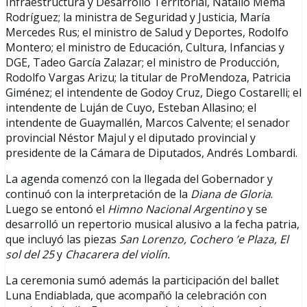
Infraestructura y Desarrollo Territorial, Natalio Mema
Rodríguez; la ministra de Seguridad y Justicia, María
Mercedes Rus; el ministro de Salud y Deportes, Rodolfo
Montero; el ministro de Educación, Cultura, Infancias y
DGE, Tadeo García Zalazar; el ministro de Producción,
Rodolfo Vargas Arizu; la titular de ProMendoza, Patricia
Giménez; el intendente de Godoy Cruz, Diego Costarelli; el
intendente de Luján de Cuyo, Esteban Allasino; el
intendente de Guaymallén, Marcos Calvente; el senador
provincial Néstor Majul y el diputado provincial y
presidente de la Cámara de Diputados, Andrés Lombardi.
La agenda comenzó con la llegada del Gobernador y
continuó con la interpretación de la
Diana de Gloria
.
Luego se entonó el
Himno Nacional Argentino
y se
desarrolló un repertorio musical alusivo a la fecha patria,
que incluyó las piezas
San Lorenzo, Cochero ’e Plaza, El
sol del 25
y
Chacarera del violín.
La ceremonia sumó además la participación del ballet
Luna Endiablada, que acompañó la celebración con