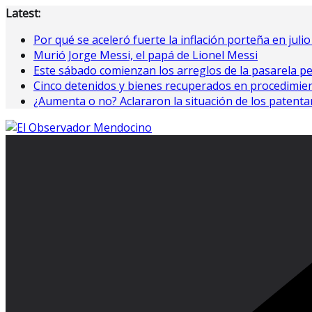
Saltar
Latest:
al
Por qué se aceleró fuerte la inflación porteña en juli
contenido
Murió Jorge Messi, el papá de Lionel Messi
Este sábado comienzan los arreglos de la pasarela pe
Cinco detenidos y bienes recuperados en procedimie
¿Aumenta o no? Aclararon la situación de los patent