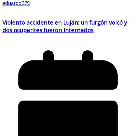
eduardo279
Violento accidente en Luján: un furgón volcó y
dos ocupantes fueron internados