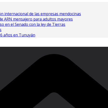
ón internacional de las empresas mendocinas
 de ARN mensajero para adultos mayores
so en el Senado con la ley de Tierras
s
 16 años en Tunuyán