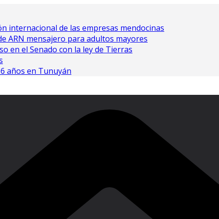
ón internacional de las empresas mendocinas
 de ARN mensajero para adultos mayores
so en el Senado con la ley de Tierras
s
 16 años en Tunuyán