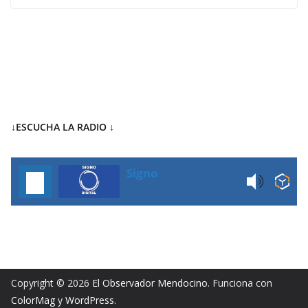
↓ESCUCHA LA RADIO
↓
Signo
Copyright © 2026
El Observador Mendocino
. Funciona con
ColorMag
y
WordPress
.