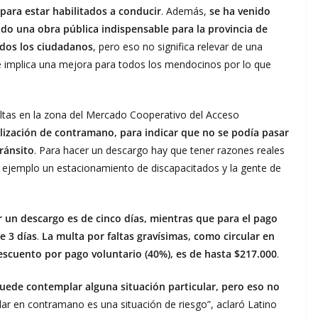
ara estar habilitados a conducir
. Además,
se ha venido
do una obra pública indispensable para la provincia de
odos los ciudadanos
, pero eso no significa relevar de una
e implica una mejora para todos los mendocinos por lo que
ultas en la zona del Mercado Cooperativo del Acceso
lización de contramano, para indicar que no se podía pasar
tránsito
. Para hacer un descargo hay que tener razones reales
r ejemplo un estacionamiento de discapacitados y la gente de
r un descargo es de cinco días, mientras que para el pago
e 3 días
.
La multa por faltas gravísimas, como circular en
escuento por pago voluntario (40%), es de hasta $217.000
.
puede contemplar alguna situación particular, pero eso no
ular en contramano es una situación de riesgo”, aclaró Latino