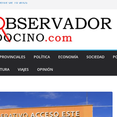
cente de 16 años
a inserción
tigripal de ARN
r el fracaso en el
 y demoras
PROVINCIALES
POLÍTICA
ECONOMÍA
SOCIEDAD
PO
TURA
VIAJES
OPINIÓN