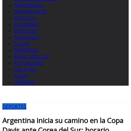
NACIONALES
PROVINCIALES
POLÍTICA
ECONOMÍA
SOCIEDAD
POLICIALES
SALUD
DEPORTES
ESPECTÁCULOS
ACTUALIDAD
CULTURA
VIAJES
OPINIÓN
DEPORTES
Argentina inicia su camino en la Copa
Davis ante Corea del Sur: horario,