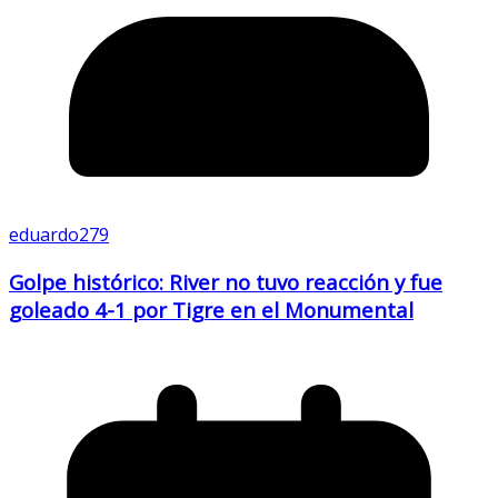
eduardo279
Golpe histórico: River no tuvo reacción y fue
goleado 4-1 por Tigre en el Monumental