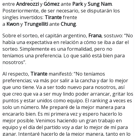
entre
Andreozzi
y
Gómez
ante
Park
y
Sung
Nam
.
Posteriormente, de ser necesario, se disputarán los
singles invertidos:
Tirante
frente
a
Kwon
y
Trungelliti
ante
Chung
.
Sobre el sorteo, el capitán argentino,
Frana
, sostuvo: “No
había una expectativa en relación a cómo se iba a dar el
sorteo. Simplemente es una formalidad, pero no
teníamos una preferencia. Lo que salió está bien para
nosotros”.
Al respecto,
Tirante
manifestó: “No teníamos
preferencias; va más por salir a la cancha y dar lo mejor
que uno tiene. Va a ser todo nuevo para nosotros, así
que creo que va a ser muy lindo poder arrancar, gritar los
puntos y estar unidos como equipo. El ranking a veces es
solo un número. Me preparé de la mejor manera para
encararlo bien. Es mi primera vez y espero hacerlo lo
mejor posible. Venimos haciendo un gran trabajo en
equipo y el día del partido voy a dar lo mejor de mí para
ganar. Intentaré hacerlo de la mejor manera, tanto en lo