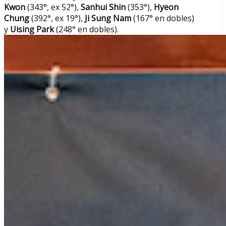
Kwon
(343°, ex 52°),
Sanhui Shin
(353°),
Hyeon
Chung
(392°, ex 19°),
Ji Sung Nam
(167° en dobles)
y
Uising Park
(248° en dobles).