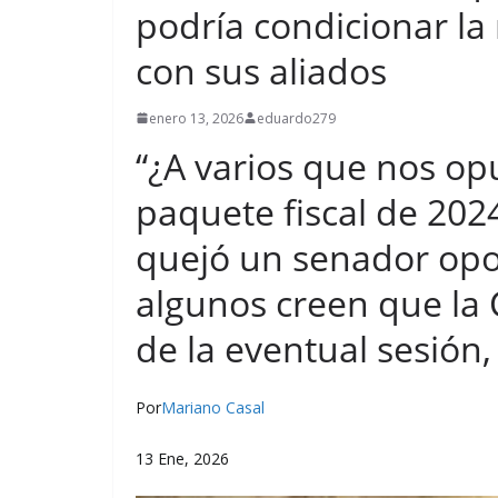
podría condicionar la
con sus aliados
enero 13, 2026
eduardo279
“¿A varios que nos op
paquete fiscal de 202
quejó un senador opos
algunos creen que la 
de la eventual sesió
Por
Mariano Casal
13 Ene, 2026