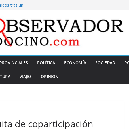
idos tras un
olvió a hablar de
argar
n
iene para sumar
do, Javier Milei
la
PROVINCIALES
POLÍTICA
ECONOMÍA
SOCIEDAD
PO
TURA
VIAJES
OPINIÓN
ita de coparticipación