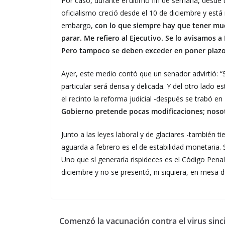
Por caso, durante el último fin de semana, desde 
oficialismo creció desde el 10 de diciembre y est
embargo,
con lo que siempre hay que tener much
parar. Me refiero al Ejecutivo. Se lo avisamos a 
Pero tampoco se deben exceder en poner plazo
Ayer, este medio contó que un senador advirtió: 
particular será densa y delicada. Y del otro lado e
el recinto la reforma judicial -después se trabó e
Gobierno pretende pocas modificaciones; noso
Junto a las leyes laboral y de glaciares -también 
aguarda a febrero es el de estabilidad monetaria
Uno que sí generaría rispideces es el Código Penal
diciembre y no se presentó, ni siquiera, en mesa
Comenzó la vacunación contra el virus sinci