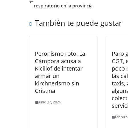
respiratorio en la provincia
También te puede gustar
Peronismo roto: La
Paro g
Cámpora acusa a
CGT, e
Kicillof de intentar
poco 
armar un
las ca
kirchnerismo sin
taxis,
Cristina
alguna
colect
junio 27, 2026
servic
febrero