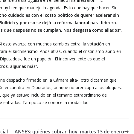
una fuerza dialoguista en el Senado manifestaron . “El
á muy bien que maneje la agenda. Es lo que hay que hacer. Sin
o cuidado es con el costo político de querer acelerar sin
Bullrich y por eso se dejó la reforma laboral para febrero.
s que después no se cumplan. Nos desgasta como aliados
”.
“Si esto avanza con muchos cambios extra, la votación en
stará el kirchnerismo. Años atrás, cuando el cristinismo abrió en
n Diputados-, fue un papelón. El inconveniente es que
el
tros, algunas más
”.
tiene despacho firmado en la Cámara alta-, otro dictamen que
. Se encuentra en Diputados, aunque no preocupa a los bloques.
, que ya estuvo incluido en el temario extraordinario de
 de entradas. Tampoco se conoce la modalidad.
cial
ANSES: quiénes cobran hoy, martes 13 de enero