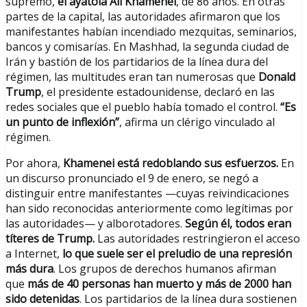
supremo,
el ayatolá Ali Khamenei
, de 86 años. En otras
partes de la capital, las autoridades afirmaron que los
manifestantes habían incendiado mezquitas, seminarios,
bancos y comisarías. En Mashhad, la segunda ciudad de
Irán y bastión de los partidarios de la línea dura del
régimen, las multitudes eran tan numerosas que
Donald
Trump
, el presidente estadounidense, declaró en las
redes sociales que el pueblo había tomado el control.
“Es
un punto de inflexión”
, afirma un clérigo vinculado al
régimen.
Por ahora,
Khamenei está redoblando sus esfuerzos.
En
un discurso pronunciado el 9 de enero, se negó a
distinguir entre manifestantes —cuyas reivindicaciones
han sido reconocidas anteriormente como legítimas por
las autoridades— y alborotadores.
Según él, todos eran
títeres de Trump.
Las autoridades restringieron el acceso
a Internet,
lo que suele ser el preludio de una represión
más dura
. Los grupos de derechos humanos afirman
que
más de 40 personas han muerto y más de 2000 han
sido detenidas
. Los partidarios de la línea dura sostienen