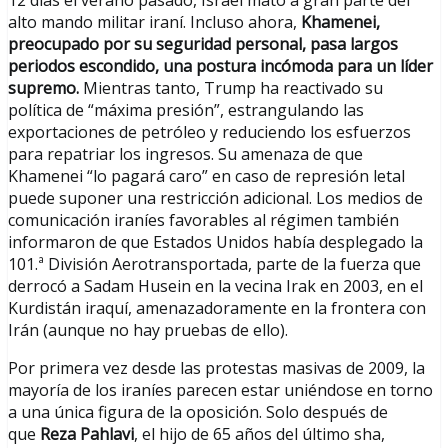
12 días el verano pasado, Israel mató a gran parte del
alto mando militar iraní. Incluso ahora,
Khamenei,
preocupado por su seguridad personal, pasa largos
periodos escondido, una postura incómoda para un líder
supremo.
Mientras tanto, Trump ha reactivado su
política de “máxima presión”, estrangulando las
exportaciones de petróleo y reduciendo los esfuerzos
para repatriar los ingresos. Su amenaza de que
Khamenei “lo pagará caro” en caso de represión letal
puede suponer una restricción adicional. Los medios de
comunicación iraníes favorables al régimen también
informaron de que Estados Unidos había desplegado la
101.ª División Aerotransportada, parte de la fuerza que
derrocó a Sadam Husein en la vecina Irak en 2003, en el
Kurdistán iraquí, amenazadoramente en la frontera con
Irán (aunque no hay pruebas de ello).
Por primera vez desde las protestas masivas de 2009, la
mayoría de los iraníes parecen estar uniéndose en torno
a una única figura de la oposición. Solo después de
que
Reza Pahlavi
, el hijo de 65 años del último sha,