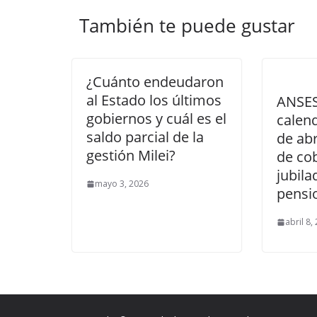
También te puede gustar
¿Cuánto endeudaron
al Estado los últimos
ANSES
gobiernos y cuál es el
calen
saldo parcial de la
de abr
gestión Milei?
de co
jubila
mayo 3, 2026
pensi
abril 8,