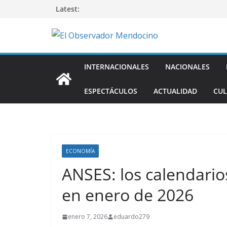
Saltar
Latest:
al
contenido
INTERNACIONALES
NACIONALES
ESPECTÁCULOS
ACTUALIDAD
CUL
ECONOMÍA
ANSES: los calendari
en enero de 2026
enero 7, 2026
eduardo279