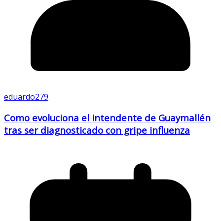
eduardo279
Como evoluciona el intendente de Guaymallén
tras ser diagnosticado con gripe influenza