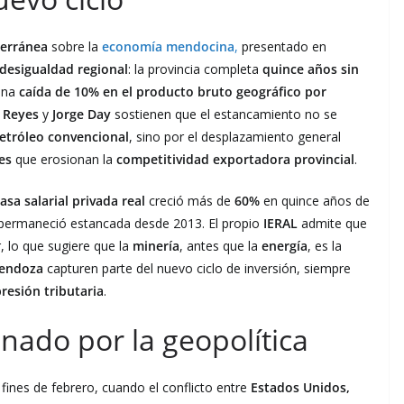
terránea
sobre la
economía mendocina
,
presentado en
desigualdad regional
: la provincia completa
quince años sin
una
caída de 10% en el producto bruto geográfico por
 Reyes
y
Jorge Day
sostienen que el estancamiento no se
etróleo convencional
, sino por el desplazamiento general
es
que erosionan la
competitividad exportadora provincial
.
asa salarial privada real
creció más de
60%
en quince años de
 permaneció estancada desde 2013. El propio
IERAL
admite que
r, lo que sugiere que la
minería
, antes que la
energía
, es la
endoza
capturen parte del nuevo ciclo de inversión, siempre
resión tributaria
.
nado por la geopolítica
fines de febrero, cuando el conflicto entre
Estados Unidos,