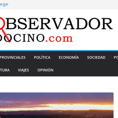
argar
n
 para personas
unos mandaban a
 un paradigma
a artificial no
olvió a hablar de
PROVINCIALES
POLÍTICA
ECONOMÍA
SOCIEDAD
PO
TURA
VIAJES
OPINIÓN