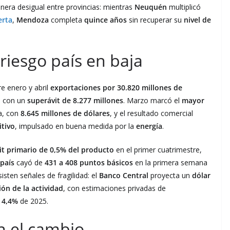
anera desigual entre provincias: mientras
Neuquén
multiplicó
erta
,
Mendoza
completa
quince años
sin recuperar su
nivel de
riesgo país en baja
e enero y abril
exportaciones por 30.820 millones de
, con un
superávit de 8.277 millones
. Marzo marcó el
mayor
na, con
8.645 millones de dólares
, y el resultado comercial
itivo
, impulsado en buena medida por la
energía
.
it primario de 0,5% del producto
en el primer cuatrimestre,
 país
cayó de
431 a 408 puntos básicos
en la primera semana
sisten señales de fragilidad: el
Banco Central
proyecta un
dólar
ón de la actividad
, con estimaciones privadas de
l
4,4%
de 2025.
n el cambio