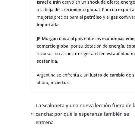
Israel e Irán
derivó en un
shock de oferta energé
a la baja del
crecimiento global
. Para un
exporta
mejores precios para el
petróleo
y el
gas
convive
importada
.
JP Morgan
ubica al país entre las
economías eme
comercio global
por su dotación de
energía, cobr
recursos no alcanza: exige también
estabilidad 
sostenida
.
Argentina se enfrenta a un
lustro de cambio de s
ahora,
inciertos
.
La Scaloneta y una nueva lección fuera de l
cancha: por qué la esperanza también se
entrena