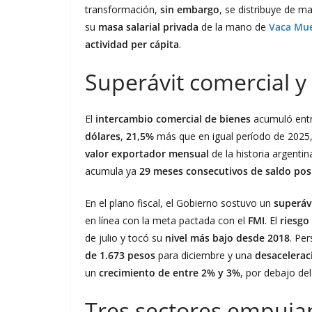
transformación,
sin embargo
, se distribuye de m
su
masa salarial privada
de la mano de
Vaca Mu
actividad per cápita
.
Superávit comercial y 
El
intercambio comercial de bienes
acumuló entr
dólares
,
21,5%
más que en igual período de 2025
valor exportador mensual
de la historia argenti
acumula ya
29 meses consecutivos de saldo pos
En el plano fiscal, el Gobierno sostuvo un
superáv
en línea con la meta pactada con el
FMI
. El
riesgo
de julio y tocó su
nivel más bajo desde 2018
. Per
de 1.673 pesos
para diciembre y una
desaceleraci
un
crecimiento de entre 2% y 3%
, por debajo de
Tres sectores empuja