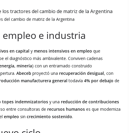
s del cambio de matriz de la Argentina
: empleo e industria
ivos en capital
y
menos intensivos en empleo
que
ibe el diagnóstico más ambivalente. Conviven cadenas
energía, minería
) con un entramado construido
apertura.
Abeceb
proyectó una
recuperación desigual
, con
roducción manufacturera general
todavía
4% por debajo
de
o
topes indemnizatorios
y una
reducción de contribuciones
nso entre consultoras de
recursos humanos
es que moderniza
 el
empleo
sin
crecimiento sostenido
.
evo ciclo