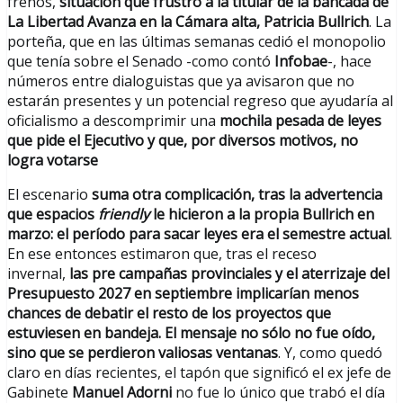
frenos,
situación que frustró a la titular de la bancada de
La Libertad Avanza en la Cámara alta, Patricia Bullrich
. La
porteña, que en las últimas semanas cedió el monopolio
que tenía sobre el Senado -como contó
Infobae
-, hace
números entre dialoguistas que ya avisaron que no
estarán presentes y un potencial regreso que ayudaría al
oficialismo a descomprimir una
mochila pesada de leyes
que pide el Ejecutivo y que, por diversos motivos, no
logra votarse
El escenario
suma otra complicación, tras la advertencia
que espacios
friendly
le hicieron a la propia Bullrich en
marzo: el período para sacar leyes era el semestre actual
.
En ese entonces estimaron que, tras el receso
invernal,
las pre campañas provinciales y el aterrizaje del
Presupuesto 2027 en septiembre implicarían menos
chances de debatir el resto de los proyectos que
estuviesen en bandeja. El mensaje no sólo no fue oído,
sino que se perdieron valiosas ventanas
. Y, como quedó
claro en días recientes, el tapón que significó el ex jefe de
Gabinete
Manuel Adorni
no fue lo único que trabó el día