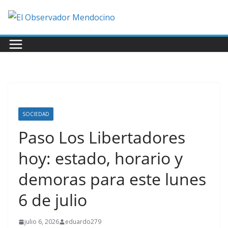
Saltar
al
contenido
SOCIEDAD
Paso Los Libertadores
hoy: estado, horario y
demoras para este lunes
6 de julio
julio 6, 2026
eduardo279