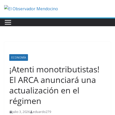
Saltar
al
contenido
ECONOMÍA
¡Atenti monotributistas!
El ARCA anunciará una
actualización en el
régimen
julio 3, 2026
eduardo279