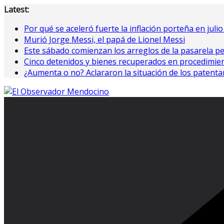
Saltar
Latest:
al
Por qué se aceleró fuerte la inflación porteña en juli
contenido
Murió Jorge Messi, el papá de Lionel Messi
Este sábado comienzan los arreglos de la pasarela pe
Cinco detenidos y bienes recuperados en procedimie
¿Aumenta o no? Aclararon la situación de los patent