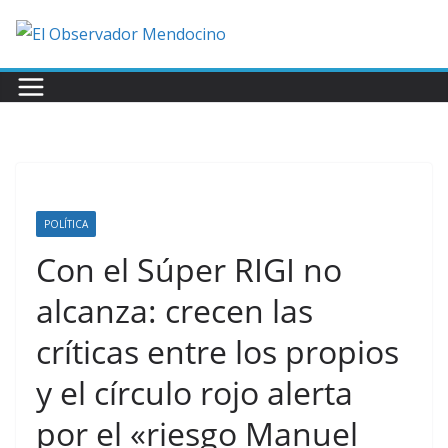
Saltar
al
contenido
POLÍTICA
Con el Súper RIGI no
alcanza: crecen las
críticas entre los propios
y el círculo rojo alerta
por el «riesgo Manuel