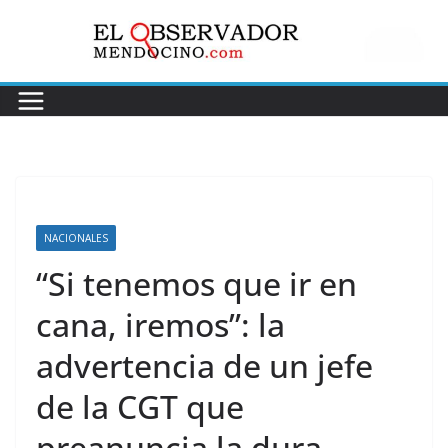
Saltar
al
contenido
NACIONALES
“Si tenemos que ir en
cana, iremos”: la
advertencia de un jefe
de la CGT que
preanuncia la dura