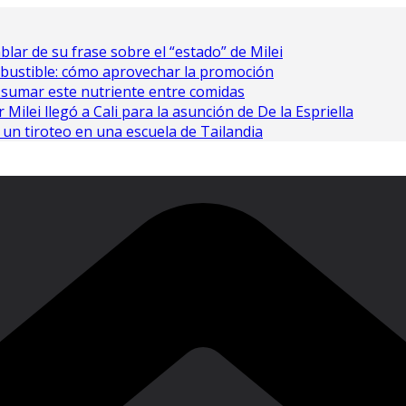
ablar de su frase sobre el “estado” de Milei
bustible: cómo aprovechar la promoción
 sumar este nutriente entre comidas
Milei llegó a Cali para la asunción de De la Espriella
un tiroteo en una escuela de Tailandia