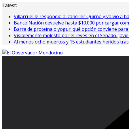
Saltar
Latest:
al
Villarruel le respondió al canciller Quirno y volvió a h
contenido
Banco Nación devuelve hasta $10.000 por cargar com
Barra de proteína o yogur: qué opción conviene para
Visiblemente molesto por el revés en el Senado, Javier 
Al menos ocho muertos y 15 estudiantes heridos tras 