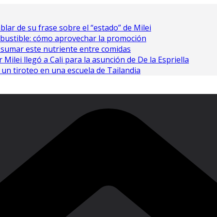
ablar de su frase sobre el “estado” de Milei
bustible: cómo aprovechar la promoción
 sumar este nutriente entre comidas
Milei llegó a Cali para la asunción de De la Espriella
un tiroteo en una escuela de Tailandia