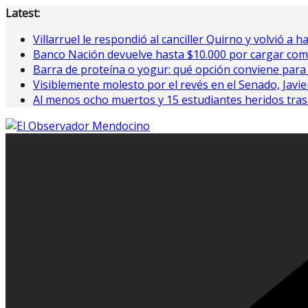
Saltar
Latest:
al
Villarruel le respondió al canciller Quirno y volvió a h
contenido
Banco Nación devuelve hasta $10.000 por cargar com
Barra de proteína o yogur: qué opción conviene para
Visiblemente molesto por el revés en el Senado, Javier 
Al menos ocho muertos y 15 estudiantes heridos tras 