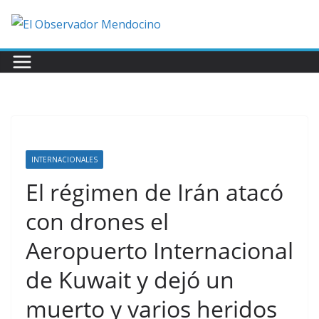
Saltar
al
contenido
INTERNACIONALES
El régimen de Irán atacó
con drones el
Aeropuerto Internacional
de Kuwait y dejó un
muerto y varios heridos