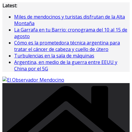
Saltar
Latest:
al
Miles de mendocinos y turistas disfrutan de la Alta
contenido
Montaña
La Garrafa en tu Barrio: cronograma del 10 al 15 de
agosto
Cómo es la prometedora técnica argentina para
tratar el cáncer de cabeza y cuello de útero
Turbulencias en la sala de máquinas
Argentina, en medio de la guerra entre EEUU y
China por el 5G