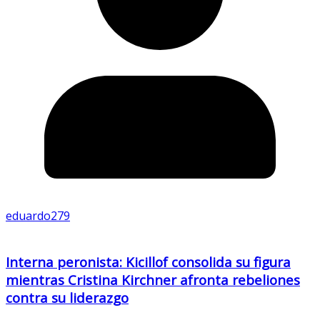
eduardo279
Interna peronista: Kicillof consolida su figura
mientras Cristina Kirchner afronta rebeliones
contra su liderazgo