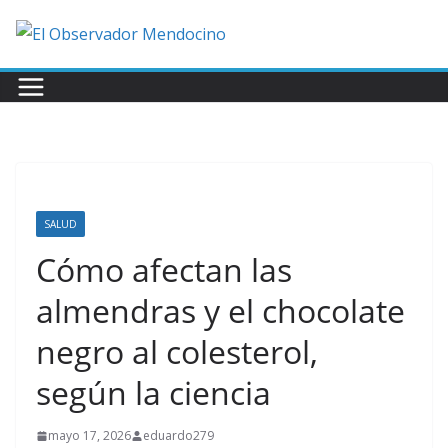
Saltar
al
contenido
SALUD
Cómo afectan las
almendras y el chocolate
negro al colesterol,
según la ciencia
mayo 17, 2026
eduardo279