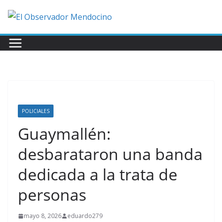
Saltar
al
contenido
POLICIALES
Guaymallén:
desbarataron una banda
dedicada a la trata de
personas
mayo 8, 2026
eduardo279