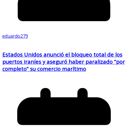
eduardo279
Estados Unidos anunció el bloqueo total de los
puertos iraníes y aseguró haber paralizado “por
completo” su comercio marítimo