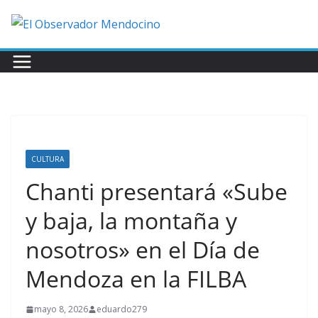
Saltar
al
contenido
CULTURA
Chanti presentará «Sube
y baja, la montaña y
nosotros» en el Día de
Mendoza en la FILBA
mayo 8, 2026
eduardo279