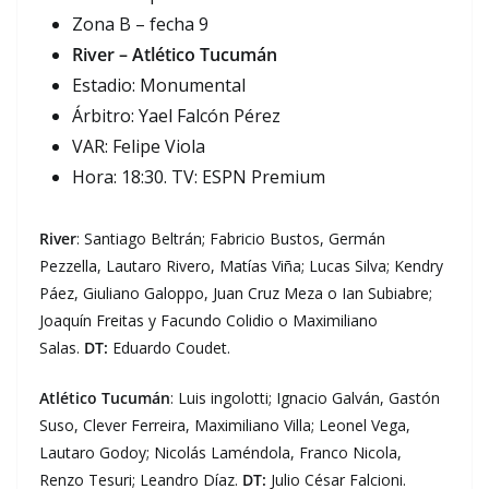
Zona B – fecha 9
River – Atlético Tucumán
Estadio: Monumental
Árbitro: Yael Falcón Pérez
VAR: Felipe Viola
Hora: 18:30. TV: ESPN Premium
River
: Santiago Beltrán; Fabricio Bustos, Germán
Pezzella, Lautaro Rivero, Matías Viña; Lucas Silva; Kendry
Páez, Giuliano Galoppo, Juan Cruz Meza o Ian Subiabre;
Joaquín Freitas y Facundo Colidio o Maximiliano
Salas.
DT:
Eduardo Coudet.
Atlético Tucumán
: Luis ingolotti; Ignacio Galván, Gastón
Suso, Clever Ferreira, Maximiliano Villa; Leonel Vega,
Lautaro Godoy; Nicolás Laméndola, Franco Nicola,
Renzo Tesuri; Leandro Díaz.
DT:
Julio César Falcioni.