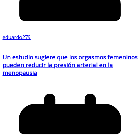
eduardo279
Un estudio sugiere que los orgasmos femeninos
pueden reducir la presión arterial en la
menopausia