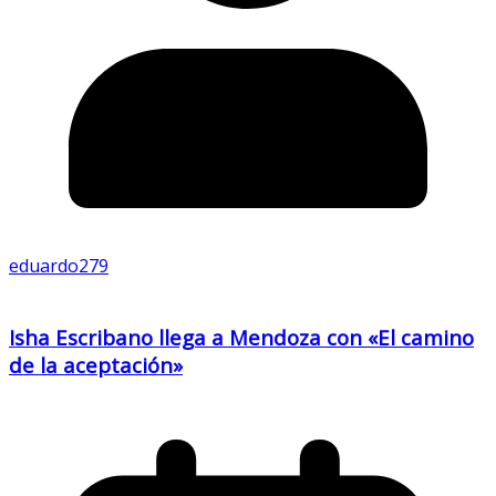
eduardo279
Isha Escribano llega a Mendoza con «El camino
de la aceptación»