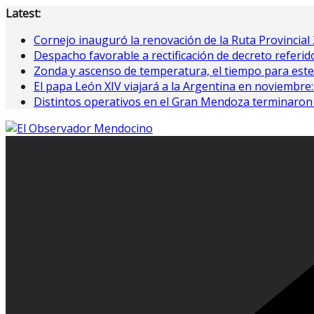
Saltar
Latest:
al
Cornejo inauguró la renovación de la Ruta Provincial 
contenido
Despacho favorable a rectificación de decreto referido
Zonda y ascenso de temperatura, el tiempo para est
El papa León XIV viajará a la Argentina en noviembre: e
Distintos operativos en el Gran Mendoza terminaron