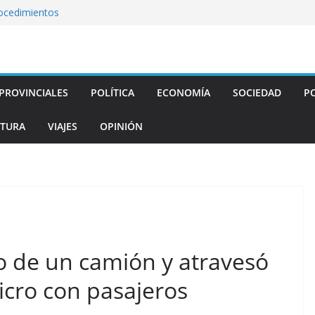
rocedimientos
os patentamientos
ña en julio y cómo
PROVINCIALES
POLÍTICA
ECONOMÍA
SOCIEDAD
PO
asarela peatonal
TURA
VIAJES
OPINIÓN
o de un camión y atravesó
icro con pasajeros