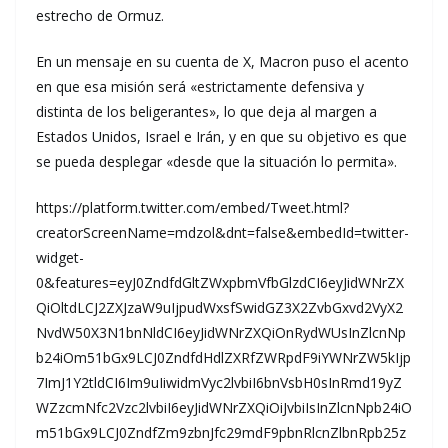
estrecho de Ormuz.
En un mensaje en su cuenta de X, Macron puso el acento
en que esa misión será «estrictamente defensiva y
distinta de los beligerantes», lo que deja al margen a
Estados Unidos, Israel e Irán, y en que su objetivo es que
se pueda desplegar «desde que la situación lo permita».
https://platform.twitter.com/embed/Tweet.html?
creatorScreenName=mdzol&dnt=false&embedId=twitter-
widget-
0&features=eyJ0ZndfdGltZWxpbmVfbGlzdCI6eyJidWNrZX
QiOltdLCJ2ZXJzaW9uIjpudWxsfSwidGZ3X2ZvbGxvd2VyX2
NvdW50X3N1bnNldCI6eyJidWNrZXQiOnRydWUsInZlcnNp
b24iOm51bGx9LCJ0ZndfdHdlZXRfZWRpdF9iYWNrZW5kIjp
7ImJ1Y2tldCI6Im9uIiwidmVyc2lvbiI6bnVsbH0sInRmd19yZ
WZzcmNfc2Vzc2lvbiI6eyJidWNrZXQiOiJvbiIsInZlcnNpb24iO
m51bGx9LCJ0ZndfZm9zbnJfc29mdF9pbnRlcnZlbnRpb25z