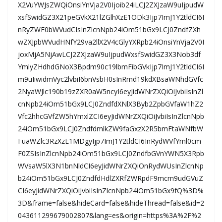
X2VuYWJsZWQiOnsiYnVja2V0Ijoib24iLCJ2ZXJzaW9uIjpudW
xsfSwidGZ3X21peGVkX21lZGlhXzE1ODk3Ijp7ImJ1Y2tldCI6I
nRyZWF0bWVudCIsInZlcnNpb24iOm51bGx9LCJ0ZndfZXh
wZXJpbWVudHNfY29va2llX2V4cGlyYXRpb24iOnsiYnVja2V0I
joxMjA5NjAwLCJ2ZXJzaW9uIjpudWxsfSwidGZ3X3Nob3df
YmlyZHdhdGNoX3Bpdm90c19lbmFibGVkIjp7ImJ1Y2tldCI6I
m9uIiwidmVyc2lvbiI6bnVsbH0sInRmd19kdXBsaWNhdGVfc
2NyaWJlc190b19zZXR0aW5ncyI6eyJidWNrZXQiOiJvbiIsInZl
cnNpb24iOm51bGx9LCJ0ZndfdXNlX3Byb2ZpbGVfaW1hZ2
Vfc2hhcGVfZW5hYmxlZCI6eyJidWNrZXQiOiJvbiIsInZlcnNpb
24iOm51bGx9LCJ0ZndfdmlkZW9faGxzX2R5bmFtaWNfbW
FuaWZlc3RzXzE1MDgyIjp7ImJ1Y2tldCI6InRydWVfYml0cm
F0ZSIsInZlcnNpb24iOm51bGx9LCJ0ZndfbGVnYWN5X3Rpb
WVsaW5lX3N1bnNldCI6eyJidWNrZXQiOnRydWUsInZlcnNp
b24iOm51bGx9LCJ0ZndfdHdlZXRfZWRpdF9mcm9udGVuZ
CI6eyJidWNrZXQiOiJvbiIsInZlcnNpb24iOm51bGx9fQ%3D%
3D&frame=false&hideCard=false&hideThread=false&id=2
043611299679002807&lang=es&origin=https%3A%2F%2