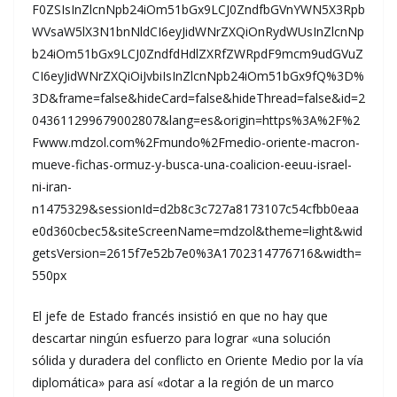
F0ZSIsInZlcnNpb24iOm51bGx9LCJ0ZndfbGVnYWN5X3Rpb
WVsaW5lX3N1bnNldCI6eyJidWNrZXQiOnRydWUsInZlcnNp
b24iOm51bGx9LCJ0ZndfdHdlZXRfZWRpdF9mcm9udGVuZ
CI6eyJidWNrZXQiOiJvbiIsInZlcnNpb24iOm51bGx9fQ%3D%
3D&frame=false&hideCard=false&hideThread=false&id=2
043611299679002807&lang=es&origin=https%3A%2F%2
Fwww.mdzol.com%2Fmundo%2Fmedio-oriente-macron-
mueve-fichas-ormuz-y-busca-una-coalicion-eeuu-israel-
ni-iran-
n1475329&sessionId=d2b8c3c727a8173107c54cfbb0eaa
e0d360cbec5&siteScreenName=mdzol&theme=light&wid
getsVersion=2615f7e52b7e0%3A1702314776716&width=
550px
El jefe de Estado francés insistió en que no hay que
descartar ningún esfuerzo para lograr «una solución
sólida y duradera del conflicto en Oriente Medio por la vía
diplomática» para así «dotar a la región de un marco