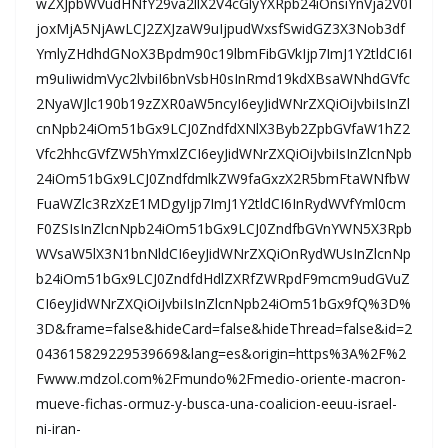
wZXJpbWVudHNfY29va2llX2V4cGlyYXRpb24iOnsiYnVja2V0I
joxMjA5NjAwLCJ2ZXJzaW9uIjpudWxsfSwidGZ3X3Nob3df
YmlyZHdhdGNoX3Bpdm90c19lbmFibGVkIjp7ImJ1Y2tldCI6I
m9uIiwidmVyc2lvbiI6bnVsbH0sInRmd19kdXBsaWNhdGVfc
2NyaWJlc190b19zZXR0aW5ncyI6eyJidWNrZXQiOiJvbiIsInZl
cnNpb24iOm51bGx9LCJ0ZndfdXNlX3Byb2ZpbGVfaW1hZ2
Vfc2hhcGVfZW5hYmxlZCI6eyJidWNrZXQiOiJvbiIsInZlcnNpb
24iOm51bGx9LCJ0ZndfdmlkZW9faGxzX2R5bmFtaWNfbW
FuaWZlc3RzXzE1MDgyIjp7ImJ1Y2tldCI6InRydWVfYml0cm
F0ZSIsInZlcnNpb24iOm51bGx9LCJ0ZndfbGVnYWN5X3Rpb
WVsaW5lX3N1bnNldCI6eyJidWNrZXQiOnRydWUsInZlcnNp
b24iOm51bGx9LCJ0ZndfdHdlZXRfZWRpdF9mcm9udGVuZ
CI6eyJidWNrZXQiOiJvbiIsInZlcnNpb24iOm51bGx9fQ%3D%
3D&frame=false&hideCard=false&hideThread=false&id=2
043615829229539669&lang=es&origin=https%3A%2F%2
Fwww.mdzol.com%2Fmundo%2Fmedio-oriente-macron-
mueve-fichas-ormuz-y-busca-una-coalicion-eeuu-israel-
ni-iran-