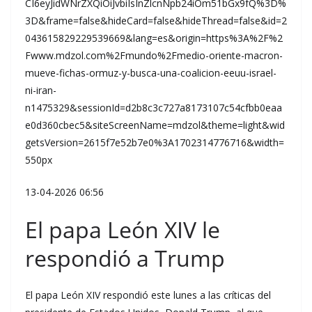
CI6eyJidWNrZXQiOiJvbiIsInZlcnNpb24iOm51bGx9fQ%3D%
3D&frame=false&hideCard=false&hideThread=false&id=2
043615829229539669&lang=es&origin=https%3A%2F%2
Fwww.mdzol.com%2Fmundo%2Fmedio-oriente-macron-
mueve-fichas-ormuz-y-busca-una-coalicion-eeuu-israel-
ni-iran-
n1475329&sessionId=d2b8c3c727a8173107c54cfbb0eaa
e0d360cbec5&siteScreenName=mdzol&theme=light&wid
getsVersion=2615f7e52b7e0%3A1702314776716&width=
550px
13-04-2026 06:56
El papa León XIV le
respondió a Trump
El papa León XIV respondió este lunes a las críticas del