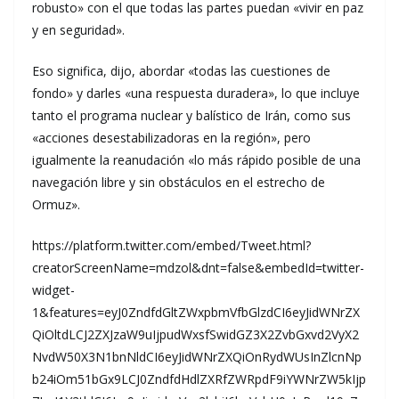
robusto» con el que todas las partes puedan «vivir en paz
y en seguridad».
Eso significa, dijo, abordar «todas las cuestiones de
fondo» y darles «una respuesta duradera», lo que incluye
tanto el programa nuclear y balístico de Irán, como sus
«acciones desestabilizadoras en la región», pero
igualmente la reanudación «lo más rápido posible de una
navegación libre y sin obstáculos en el estrecho de
Ormuz».
https://platform.twitter.com/embed/Tweet.html?
creatorScreenName=mdzol&dnt=false&embedId=twitter-
widget-
1&features=eyJ0ZndfdGltZWxpbmVfbGlzdCI6eyJidWNrZX
QiOltdLCJ2ZXJzaW9uIjpudWxsfSwidGZ3X2ZvbGxvd2VyX2
NvdW50X3N1bnNldCI6eyJidWNrZXQiOnRydWUsInZlcnNp
b24iOm51bGx9LCJ0ZndfdHdlZXRfZWRpdF9iYWNrZW5kIjp