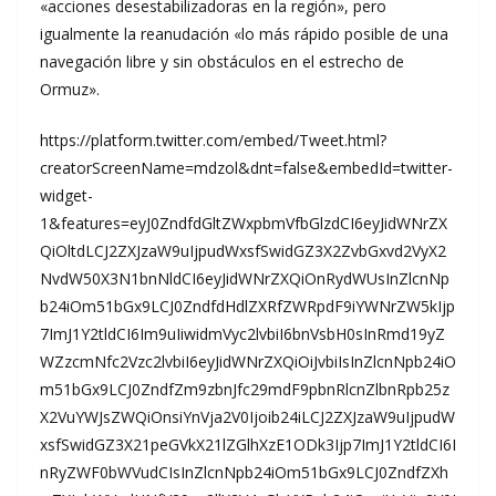
«acciones desestabilizadoras en la región», pero
igualmente la reanudación «lo más rápido posible de una
navegación libre y sin obstáculos en el estrecho de
Ormuz».
https://platform.twitter.com/embed/Tweet.html?
creatorScreenName=mdzol&dnt=false&embedId=twitter-
widget-
1&features=eyJ0ZndfdGltZWxpbmVfbGlzdCI6eyJidWNrZX
QiOltdLCJ2ZXJzaW9uIjpudWxsfSwidGZ3X2ZvbGxvd2VyX2
NvdW50X3N1bnNldCI6eyJidWNrZXQiOnRydWUsInZlcnNp
b24iOm51bGx9LCJ0ZndfdHdlZXRfZWRpdF9iYWNrZW5kIjp
7ImJ1Y2tldCI6Im9uIiwidmVyc2lvbiI6bnVsbH0sInRmd19yZ
WZzcmNfc2Vzc2lvbiI6eyJidWNrZXQiOiJvbiIsInZlcnNpb24iO
m51bGx9LCJ0ZndfZm9zbnJfc29mdF9pbnRlcnZlbnRpb25z
X2VuYWJsZWQiOnsiYnVja2V0Ijoib24iLCJ2ZXJzaW9uIjpudW
xsfSwidGZ3X21peGVkX21lZGlhXzE1ODk3Ijp7ImJ1Y2tldCI6I
nRyZWF0bWVudCIsInZlcnNpb24iOm51bGx9LCJ0ZndfZXh