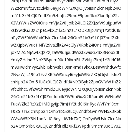
7ImJ1Y2tldCI6Im9uIiwidmVyc2lvbiI6bnVsbH0sInRmd19yZ
WZzcmNfc2Vzc2lvbiI6eyJidWNrZXQiOiJvbiIsInZlcnNpb24iO
m51bGx9LCJ0ZndfZm9zbnJfc29mdF9pbnRlcnZlbnRpb25z
X2VuYWJsZWQiOnsiYnVja2V0Ijoib24iLCJ2ZXJzaW9uIjpudW
xsfSwidGZ3X21peGVkX21lZGlhXzE1ODk3Ijp7ImJ1Y2tldCI6I
nRyZWF0bWVudCIsInZlcnNpb24iOm51bGx9LCJ0ZndfZXh
wZXJpbWVudHNfY29va2llX2V4cGlyYXRpb24iOnsiYnVja2V0I
joxMjA5NjAwLCJ2ZXJzaW9uIjpudWxsfSwidGZ3X3Nob3df
YmlyZHdhdGNoX3Bpdm90c19lbmFibGVkIjp7ImJ1Y2tldCI6I
m9uIiwidmVyc2lvbiI6bnVsbH0sInRmd19kdXBsaWNhdGVfc
2NyaWJlc190b19zZXR0aW5ncyI6eyJidWNrZXQiOiJvbiIsInZl
cnNpb24iOm51bGx9LCJ0ZndfdXNlX3Byb2ZpbGVfaW1hZ2
Vfc2hhcGVfZW5hYmxlZCI6eyJidWNrZXQiOiJvbiIsInZlcnNpb
24iOm51bGx9LCJ0ZndfdmlkZW9faGxzX2R5bmFtaWNfbW
FuaWZlc3RzXzE1MDgyIjp7ImJ1Y2tldCI6InRydWVfYml0cm
F0ZSIsInZlcnNpb24iOm51bGx9LCJ0ZndfbGVnYWN5X3Rpb
WVsaW5lX3N1bnNldCI6eyJidWNrZXQiOnRydWUsInZlcnNp
b24iOm51bGx9LCJ0ZndfdHdlZXRfZWRpdF9mcm9udGVuZ