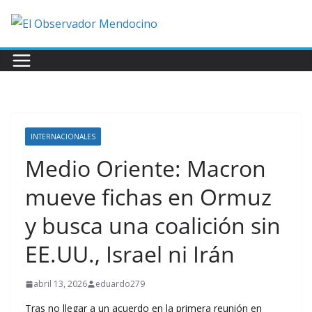
Saltar
al
contenido
INTERNACIONALES
Medio Oriente: Macron
mueve fichas en Ormuz
y busca una coalición sin
EE.UU., Israel ni Irán
abril 13, 2026
eduardo279
Tras no llegar a un acuerdo en la primera reunión en