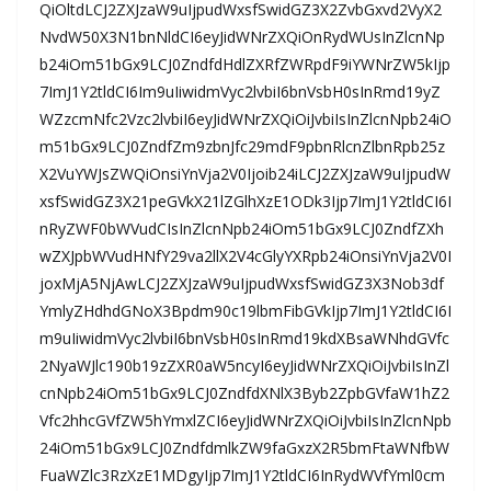
QiOltdLCJ2ZXJzaW9uIjpudWxsfSwidGZ3X2ZvbGxvd2VyX2
NvdW50X3N1bnNldCI6eyJidWNrZXQiOnRydWUsInZlcnNp
b24iOm51bGx9LCJ0ZndfdHdlZXRfZWRpdF9iYWNrZW5kIjp
7ImJ1Y2tldCI6Im9uIiwidmVyc2lvbiI6bnVsbH0sInRmd19yZ
WZzcmNfc2Vzc2lvbiI6eyJidWNrZXQiOiJvbiIsInZlcnNpb24iO
m51bGx9LCJ0ZndfZm9zbnJfc29mdF9pbnRlcnZlbnRpb25z
X2VuYWJsZWQiOnsiYnVja2V0Ijoib24iLCJ2ZXJzaW9uIjpudW
xsfSwidGZ3X21peGVkX21lZGlhXzE1ODk3Ijp7ImJ1Y2tldCI6I
nRyZWF0bWVudCIsInZlcnNpb24iOm51bGx9LCJ0ZndfZXh
wZXJpbWVudHNfY29va2llX2V4cGlyYXRpb24iOnsiYnVja2V0I
joxMjA5NjAwLCJ2ZXJzaW9uIjpudWxsfSwidGZ3X3Nob3df
YmlyZHdhdGNoX3Bpdm90c19lbmFibGVkIjp7ImJ1Y2tldCI6I
m9uIiwidmVyc2lvbiI6bnVsbH0sInRmd19kdXBsaWNhdGVfc
2NyaWJlc190b19zZXR0aW5ncyI6eyJidWNrZXQiOiJvbiIsInZl
cnNpb24iOm51bGx9LCJ0ZndfdXNlX3Byb2ZpbGVfaW1hZ2
Vfc2hhcGVfZW5hYmxlZCI6eyJidWNrZXQiOiJvbiIsInZlcnNpb
24iOm51bGx9LCJ0ZndfdmlkZW9faGxzX2R5bmFtaWNfbW
FuaWZlc3RzXzE1MDgyIjp7ImJ1Y2tldCI6InRydWVfYml0cm