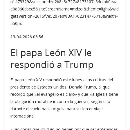
n1475329&sessionId=d2b8c3c727a8173107c54cfbb0eaa
e0d360cbec5&siteScreenName=mdzol&theme=light&wid
getsVersion=2615f7e52b7e0%3A1702314776716&width=
550px
13-04-2026 06:56
El papa León XIV le
respondió a Trump
El papa León XIV respondió este lunes a las críticas del
presidente de Estados Unidos, Donald Trump, al que
recordó que «el evangelio es claro» y que «la Iglesia tiene
la obligación moral de ir contra la guerra», según dijo
durante el vuelo hacia Argelia para su tercer viaje
internacional.
«Las cosas que yo digo no tienen por qué ser entendidas