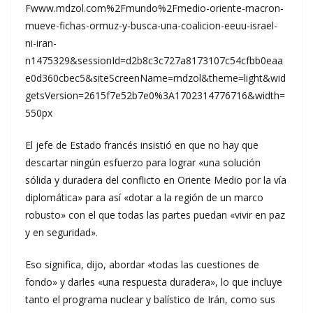
Fwww.mdzol.com%2Fmundo%2Fmedio-oriente-macron-
mueve-fichas-ormuz-y-busca-una-coalicion-eeuu-israel-
ni-iran-
n1475329&sessionId=d2b8c3c727a8173107c54cfbb0eaa
e0d360cbec5&siteScreenName=mdzol&theme=light&wid
getsVersion=2615f7e52b7e0%3A1702314776716&width=
550px
El jefe de Estado francés insistió en que no hay que
descartar ningún esfuerzo para lograr «una solución
sólida y duradera del conflicto en Oriente Medio por la vía
diplomática» para así «dotar a la región de un marco
robusto» con el que todas las partes puedan «vivir en paz
y en seguridad».
Eso significa, dijo, abordar «todas las cuestiones de
fondo» y darles «una respuesta duradera», lo que incluye
tanto el programa nuclear y balístico de Irán, como sus