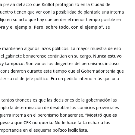
la previa del acto que Kicillof protagonizó en la Ciudad de
entro tienen que ver con la posibilidad de plantarle una interna
 dijo en su acto que hay que perder el menor tiempo posible en
ra y el ejemplo. Pero, sobre todo, con el ejemplo”
, se
 se mantienen algunos lazos políticos. La mayor muestra de eso
e el gabinete bonaerense continúan en su cargo.
Nunca estuvo
 hoy tampoco.
Son varios los dirigentes del peronismo, incluso
 consideraron durante este tiempo que el Gobernador tenía que
er su rol de jefe político. Era un pedido interno más que una
tantos tironeos es que las decisiones de la gobernación las
plo la determinación de desdoblar los comicios provinciales
 guerra interna en el peronismo bonaerense.
“Mostró que es
, pese a que CFK no quería. No le hace falta echar a los
portancia en el esquema político kicillofista.