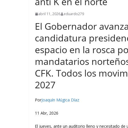
anti K en el norte
abril 11, 2026
eduardo279
El Gobernador avanza 
candidatura presidenc
espacio en la rosca pol
mandatarios norteños 
CFK. Todos los movim
2027
Por
Joaquín Múgica Díaz
11 Abr, 2026
El jueves, ante un auditorio lleno y necesitado de