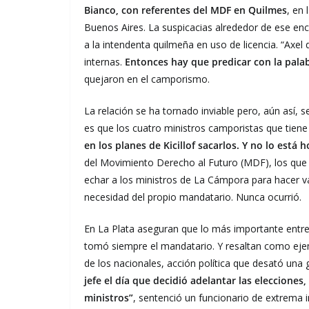
Bianco, con referentes del MDF en Quilmes
, en 
Buenos Aires. La suspicacias alrededor de ese encu
a la intendenta quilmeña en uso de licencia. “Axel
internas.
Entonces hay que predicar con la palab
quejaron en el camporismo.
La relación se ha tornado inviable pero, aún así,
es que los cuatro ministros camporistas que tien
en los planes de Kicillof sacarlos. Y no lo está
del Movimiento Derecho al Futuro (MDF), los que
echar a los ministros de La Cámpora para hacer val
necesidad del propio mandatario. Nunca ocurrió.
En La Plata aseguran que lo más importante entre 
tomó siempre el mandatario. Y resaltan como ejem
de los nacionales, acción política que desató una
jefe el día que decidió adelantar las elecciones
ministros”
, sentenció un funcionario de extrema im