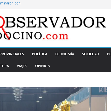
erminaron con
ovincial 33, una
a de Mendoza
o referido a la
 para este
oviembre: el
ca visita de tres
PROVINCIALES
POLÍTICA
ECONOMÍA
SOCIEDAD
PO
TURA
VIAJES
OPINIÓN