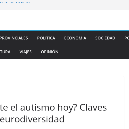
cente de 16 años
a inserción
tigripal de ARN
PROVINCIALES
POLÍTICA
ECONOMÍA
SOCIEDAD
PO
r el fracaso en el
 y demoras
TURA
VIAJES
OPINIÓN
e el autismo hoy? Claves
eurodiversidad