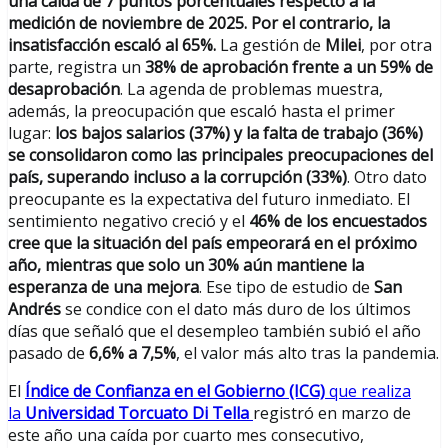
una caída de 7 puntos porcentuales respecto a la
medición de noviembre de 2025. Por el contrario, la
insatisfacción escaló al 65%.
La gestión de
Milei
, por otra
parte, registra un
38% de aprobación frente a un 59% de
desaprobación
. La agenda de problemas muestra,
además, la preocupación que escaló hasta el primer
lugar:
los bajos salarios (37%) y la falta de trabajo (36%)
se consolidaron como las principales preocupaciones del
país, superando incluso a la corrupción (33%)
. Otro dato
preocupante es la expectativa del futuro inmediato. El
sentimiento negativo creció y el
46% de los encuestados
cree que la situación del país empeorará en el próximo
año, mientras que solo un 30% aún mantiene la
esperanza de una mejora
. Ese tipo de estudio de
San
Andrés
se condice con el dato más duro de los últimos
días que señaló que el desempleo también subió el año
pasado de
6,6% a 7,5%
, el valor más alto tras la pandemia.
El
Índice de Confianza en el Gobierno (ICG)
que realiza
la
Universidad Torcuato Di Tella
registró en marzo de
este año una caída por cuarto mes consecutivo,