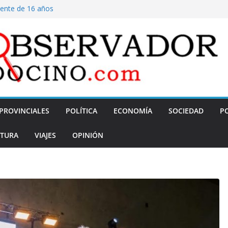
cente de 16 años
a inserción
tigripal de ARN
r el fracaso en el
 y demoras
PROVINCIALES
POLÍTICA
ECONOMÍA
SOCIEDAD
PO
TURA
VIAJES
OPINIÓN