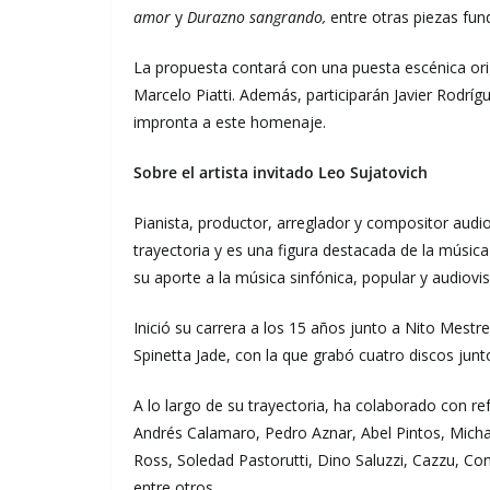
amor
y
Durazno sangrando,
entre otras piezas fun
La propuesta contará con una puesta escénica orig
Marcelo Piatti. Además, participarán Javier Rodrí
impronta a este homenaje.
Sobre el artista invitado Leo Sujatovich
Pianista, productor, arreglador y compositor audi
trayectoria y es una figura destacada de la música
su aporte a la música sinfónica, popular y audiovis
Inició su carrera a los 15 años junto a Nito Mestr
Spinetta Jade, con la que grabó cuatro discos junto
A lo largo de su trayectoria, ha colaborado con 
Andrés Calamaro, Pedro Aznar, Abel Pintos, Michae
Ross, Soledad Pastorutti, Dino Saluzzi, Cazzu, Co
entre otros.