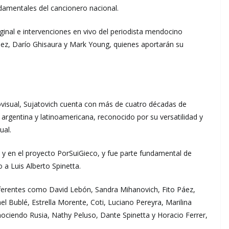
damentales del cancionero nacional.
inal e intervenciones en vivo del periodista mendocino
guez, Darío Ghisaura y Mark Young, quienes aportarán su
ovisual, Sujatovich cuenta con más de cuatro décadas de
 argentina y latinoamericana, reconocido por su versatilidad y
ual.
e y en el proyecto PorSuiGieco, y fue parte fundamental de
 a Luis Alberto Spinetta.
referentes como David Lebón, Sandra Mihanovich, Fito Páez,
l Bublé, Estrella Morente, Coti, Luciano Pereyra, Marilina
nociendo Rusia, Nathy Peluso, Dante Spinetta y Horacio Ferrer,