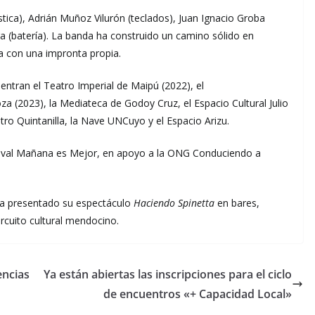
ústica), Adrián Muñoz Vilurón (teclados), Juan Ignacio Groba
a (batería). La banda ha construido un camino sólido en
ca con una impronta propia.
ntran el Teatro Imperial de Maipú (2022), el
a (2023), la Mediateca de Godoy Cruz, el Espacio Cultural Julio
ro Quintanilla, la Nave UNCuyo y el Espacio Arizu.
stival Mañana es Mejor, en apoyo a la ONG Conduciendo a
ha presentado su espectáculo
Haciendo Spinetta
en bares,
ircuito cultural mendocino.
encias
Ya están abiertas las inscripciones para el ciclo
de encuentros «+ Capacidad Local»