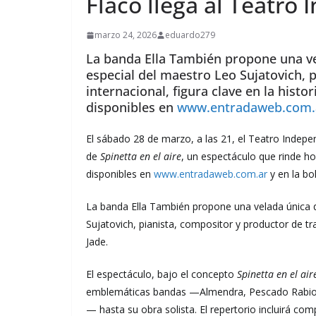
Flaco llega al Teatro
marzo 24, 2026
eduardo279
La banda Ella También propone una ve
especial del maestro Leo Sujatovich, 
internacional, figura clave en la histo
disponibles en
www.entradaweb.com.
El sábado 28 de marzo, a las 21, el Teatro Indep
de
Spinetta en el aire
, un espectáculo que rinde ho
disponibles en
www.entradaweb.com.ar
y en la bol
La banda Ella También propone una velada única q
Sujatovich, pianista, compositor y productor de tray
Jade.
El espectáculo, bajo el concepto
Spinetta en el air
emblemáticas bandas —Almendra, Pescado Rabioso, 
— hasta su obra solista. El repertorio incluirá c