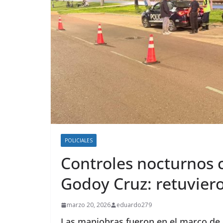
POLICIALES
Controles nocturnos c
Godoy Cruz: retuvier
marzo 20, 2026
eduardo279
Las maniobras fueron en el marco de 