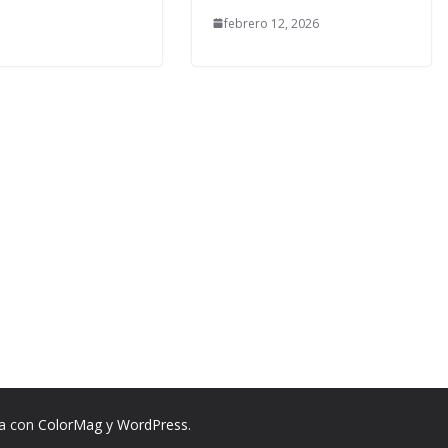
febrero 12, 2026
na con
ColorMag
y
WordPress
.