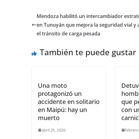
Mendoza habilitó un intercambiador estrat
en Tunuyán que mejora la seguridad vial y a
el tránsito de carga pesada
También te puede gustar
Una moto
Detuv
protagonizó un
hombr
accidente en solitario
que p
en Maipú: hay un
con un
muerto
carni
abril 25, 2026
febrero