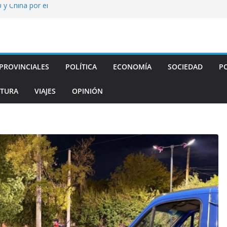
 y China por el
 la Alta Montaña
al 15 de agosto
ra tratar el
PROVINCIALES
POLÍTICA
ECONOMÍA
SOCIEDAD
PO
TURA
VIAJES
OPINIÓN