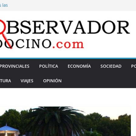
s las
0%
tigripal de ARN
r el fracaso en el
 y demoras
cente de 16 años
PROVINCIALES
POLÍTICA
ECONOMÍA
SOCIEDAD
PO
TURA
VIAJES
OPINIÓN