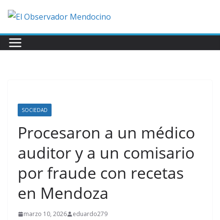
Saltar
al
contenido
SOCIEDAD
Procesaron a un médico
auditor y a un comisario
por fraude con recetas
en Mendoza
marzo 10, 2026
eduardo279