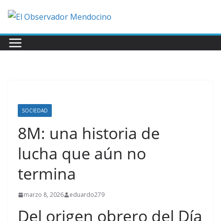
Saltar
al
contenido
SOCIEDAD
8M: una historia de
lucha que aún no
termina
marzo 8, 2026
eduardo279
Del origen obrero del Día